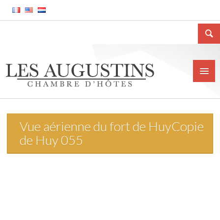
Vue aérienne du fort de HuyCopie
Accueil
de Huy 055
La Chambre d’hôtes
Le gîte meublé
La ville de Huy
Tarifs