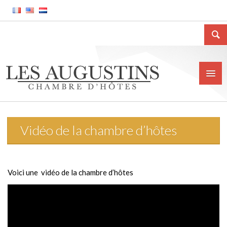
Vidéo de la chambre d’hôtes
Accueil
La Chambre d’hôtes
Voici une vidéo de la chambre d’hôtes
Le gîte meublé
La ville de Huy
Tarifs