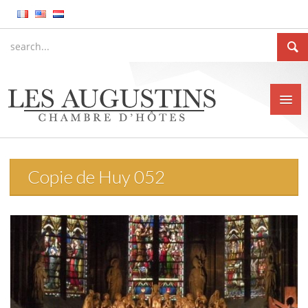
Copie de Huy 052
Accueil
La Chambre d’hôtes
Le gîte meublé
La ville de Huy
Tarifs