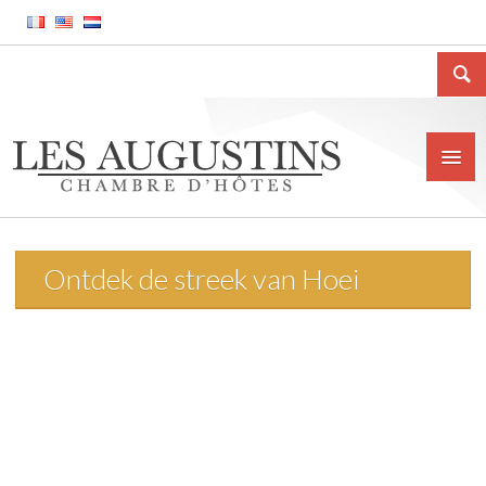
Ontdek de streek van Hoei
Home
Het huis
Situatie
Prijs
Contact