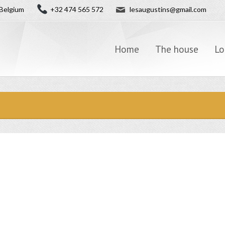
✉
Belgium
+32 474 565 572
lesaugustins@gmail.com
Home
The house
Lo