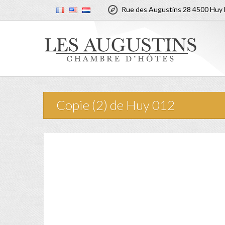

Rue des Augustins 28 4500 Huy 
Copie (2) de Huy 012