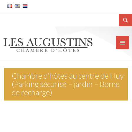
Chambre d’hôtes au centre de Huy
Accueil
(Parking sécurisé – jardin – Borne
La Chambre d’hôtes
de recharge)
Le gîte meublé
La ville de Huy
Tarifs