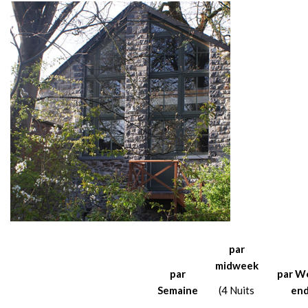
par
midweek
par
par W
Semaine
(4 Nuits
en