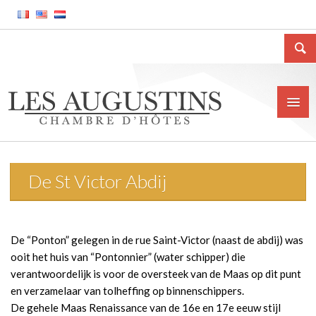
De St Victor Abdij
Home
Het huis
De “Ponton” gelegen in de rue Saint-Victor (naast de abdij) was
Situatie
ooit het huis van “Pontonnier” (water schipper) die
Prijs
verantwoordelijk is voor de oversteek van de Maas op dit punt
en verzamelaar van tolheffing op binnenschippers.
Contact
De gehele Maas Renaissance van de 16e en 17e eeuw stijl