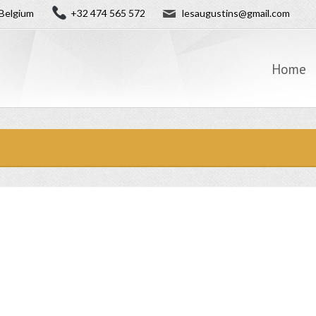
✉
Belgium
+32 474 565 572
lesaugustins@gmail.com
Home