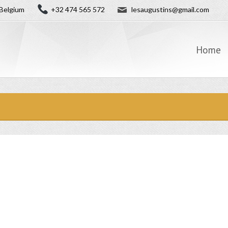
✉
Belgium
+32 474 565 572
lesaugustins@gmail.com
Home