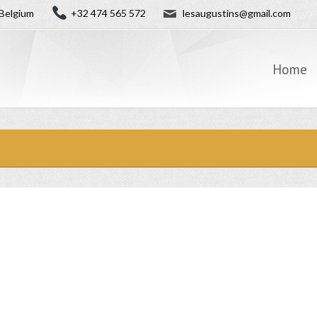
✉
Belgium
+32 474 565 572
lesaugustins@gmail.com
Home