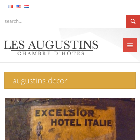
augustins-decor
Accueil
La Chambre d’hôtes
Le gîte meublé
La ville de Huy
Tarifs