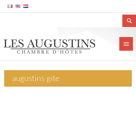
augustins-gite
Accueil
La Chambre d’hôtes
Le gîte meublé
La ville de Huy
Tarifs