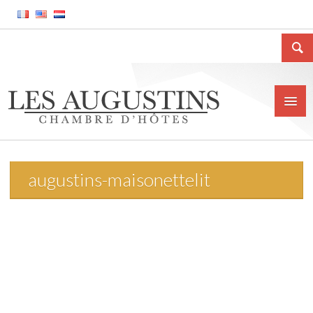
augustins-maisonettelit
Accueil
La Chambre d’hôtes
Le gîte meublé
La ville de Huy
Tarifs