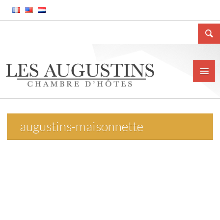
augustins-maisonnette
Accueil
La Chambre d’hôtes
Le gîte meublé
La ville de Huy
Tarifs