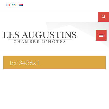
ten3456x1
Accueil
La Chambre d’hôtes
Le gîte meublé
La ville de Huy
Tarifs