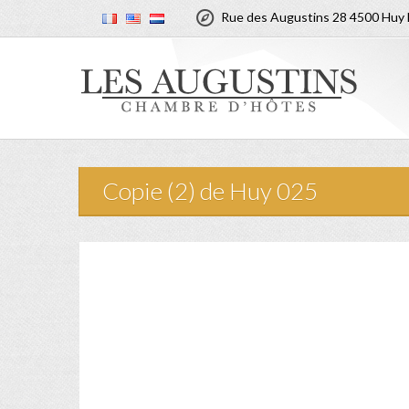

Rue des Augustins 28 4500 Huy 
Copie (2) de Huy 025