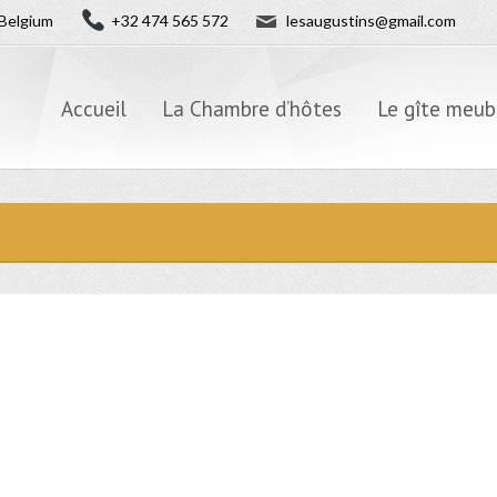
✉
Belgium
+32 474 565 572
lesaugustins@gmail.com
Accueil
La Chambre d’hôtes
Le gîte meub