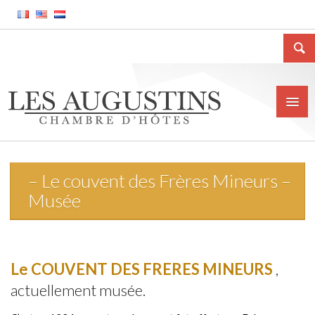
– Le couvent des Frères Mineurs –
Accueil
Musée
La Chambre d’hôtes
Le gîte meublé
Le COUVENT DES FRERES MINEURS
,
La ville de Huy
actuellement musée.
Tarifs