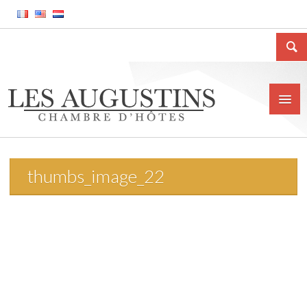
thumbs_image_22
Accueil
La Chambre d’hôtes
Le gîte meublé
La ville de Huy
Tarifs