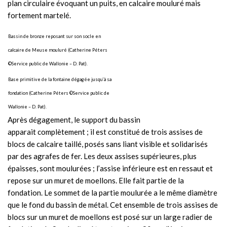
plan circulaire évoquant un puits, en calcaire mouluré mais
fortement martelé.
Bassin de bronze reposant sur son socle en
calcaire de Meuse mouluré (Catherine Péters
©Service public de Wallonie – D. Pat).
Base primitive de la fontaine dégagée jusqu’à sa
fondation (Catherine Péters ©Service public de
Wallonie – D. Pat).
Après dégagement, le support du bassin
apparait complètement ; il est constitué de trois assises de
blocs de calcaire taillé, posés sans liant visible et solidarisés
par des agrafes de fer. Les deux assises supérieures, plus
épaisses, sont moulurées ; l’assise inférieure est en ressaut et
repose sur un muret de moellons. Elle fait partie de la
fondation. Le sommet de la partie moulurée a le même diamètre
que le fond du bassin de métal. Cet ensemble de trois assises de
blocs sur un muret de moellons est posé sur un large radier de