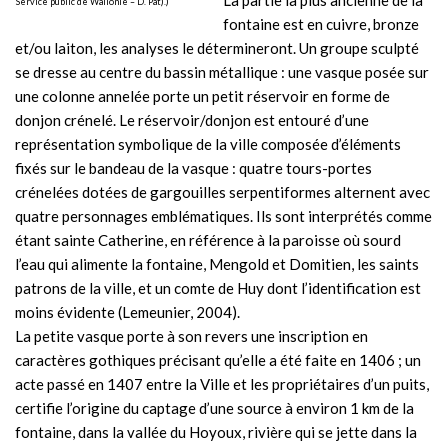
La partie la plus ancienne de la
Service public de Wallonie – D. Pat).)
fontaine est en cuivre, bronze
et/ou laiton, les analyses le détermineront. Un groupe sculpté
se dresse au centre du bassin métallique : une vasque posée sur
une colonne annelée porte un petit réservoir en forme de
donjon crénelé. Le réservoir/donjon est entouré d’une
représentation symbolique de la ville composée d’éléments
fixés sur le bandeau de la vasque : quatre tours-portes
crénelées dotées de gargouilles serpentiformes alternent avec
quatre personnages emblématiques. Ils sont interprétés comme
étant sainte Catherine, en référence à la paroisse où sourd
l’eau qui alimente la fontaine, Mengold et Domitien, les saints
patrons de la ville, et un comte de Huy dont l’identification est
moins évidente (Lemeunier, 2004).
La petite vasque porte à son revers une inscription en
caractères gothiques précisant qu’elle a été faite en 1406 ; un
acte passé en 1407 entre la Ville et les propriétaires d’un puits,
certifie l’origine du captage d’une source à environ 1 km de la
fontaine, dans la vallée du Hoyoux, rivière qui se jette dans la