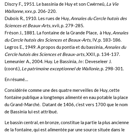
Discry F., 1951. Le bassinia de Huy et son Cwèrneû,
La Vie
Wallonne
, xxv, p. 206-220.
Dubois R., 1910. Les rues de Huy,
Annales du Cercle hutois des
Sciences et Beaux-Arts
, xvii, p. 279-285.
Fréson J., 1881. La fontaine de la Grande Place, à Huy,
Annales
du Cercle hutois des Sciences et Beaux-Arts,
IV, p. 183-186.
Legros E., 1949. A propos du pontia et du bassinia,
Annales du
Cercle hutois des Sciences et Beaux-arts
, XXII, p. 134-137.
Lemeunier A., 2004. Huy. Le Bassinia,
In
: Deveseleer J.
(coord.),
Le patrimoine exceptionnel de Wallonie
, p. 298-301.
En résumé…
Considérée comme une des quatre merveilles de Huy, cette
fontaine publique a longtemps alimenté en eau potable la place
du Grand-Marché. Datant de 1406, c’est vers 1700 que le nom
de Bassinia lui est attribué.
Le bassin central, en bronze, constitue la partie la plus ancienne
de la fontaine, qui est alimentée par une source située dans le