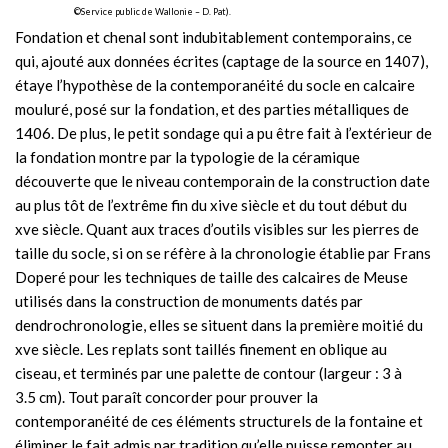
©Service public de Wallonie – D. Pat).
Fondation et chenal sont indubitablement contemporains, ce
qui, ajouté aux données écrites (captage de la source en 1407),
étaye l’hypothèse de la contemporanéité du socle en calcaire
mouluré, posé sur la fondation, et des parties métalliques de
1406. De plus, le petit sondage qui a pu être fait à l’extérieur de
la fondation montre par la typologie de la céramique
découverte que le niveau contemporain de la construction date
au plus tôt de l’extrême fin du xive siècle et du tout début du
xve siècle. Quant aux traces d’outils visibles sur les pierres de
taille du socle, si on se réfère à la chronologie établie par Frans
Doperé pour les techniques de taille des calcaires de Meuse
utilisés dans la construction de monuments datés par
dendrochronologie, elles se situent dans la première moitié du
xve siècle. Les replats sont taillés finement en oblique au
ciseau, et terminés par une palette de contour (largeur : 3 à
3.5 cm). Tout paraît concorder pour prouver la
contemporanéité de ces éléments structurels de la fontaine et
éliminer le fait admis par tradition qu’elle puisse remonter au