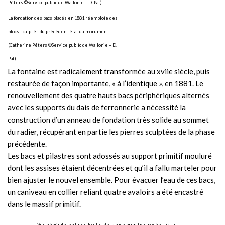
Péters ©Service public de Wallonie – D. Pat).
La fondation des bacs placés en 1881 réemploie des
blocs sculptés du précédent état du monument
(Catherine Péters ©Service public de Wallonie – D.
Pat).
La fontaine est radicalement transformée au xviie siècle, puis
restaurée de façon importante, « à l’identique », en 1881. Le
renouvellement des quatre hauts bacs périphériques alternés
avec les supports du dais de ferronnerie a nécessité la
construction d’un anneau de fondation très solide au sommet
du radier, récupérant en partie les pierres sculptées de la phase
précédente.
Les bacs et pilastres sont adossés au support primitif mouluré
dont les assises étaient décentrées et qu’il a fallu marteler pour
bien ajuster le nouvel ensemble. Pour évacuer l’eau de ces bacs,
un caniveau en collier reliant quatre avaloirs a été encastré
dans le massif primitif.
Vue générale, en fin de fouille, de la base primitive posée sur sa