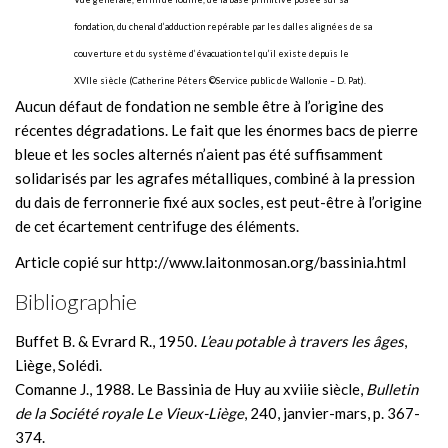
fondation, du chenal d’adduction repérable par les dalles alignées de sa
couverture et du système d’évacuation tel qu’il existe depuis le
XVIIe siècle (Catherine Péters ©Service public de Wallonie – D. Pat).
Aucun défaut de fondation ne semble être à l’origine des
récentes dégradations. Le fait que les énormes bacs de pierre
bleue et les socles alternés n’aient pas été suffisamment
solidarisés par les agrafes métalliques, combiné à la pression
du dais de ferronnerie fixé aux socles, est peut-être à l’origine
de cet écartement centrifuge des éléments.
Article copié sur http://www.laitonmosan.org/bassinia.html
Bibliographie
Buffet B. & Evrard R., 1950.
L’eau potable à travers les âges
,
Liège, Solédi.
Comanne J., 1988. Le Bassinia de Huy au xviiie siècle,
Bulletin
de la Société royale Le Vieux-Liège
, 240, janvier-mars, p. 367-
374.