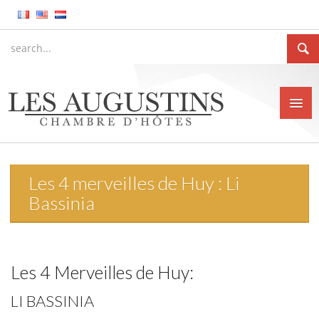
Les 4 merveilles de Huy : Li
Accueil
Bassinia
La Chambre d’hôtes
Le gîte meublé
Les 4 Merveilles de Huy:
La ville de Huy
LI BASSINIA
Tarifs