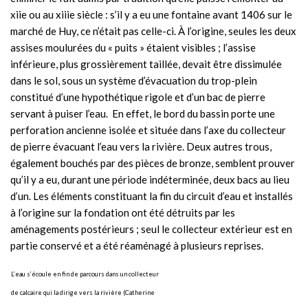
xiie ou au xiiie siècle : s’il y a eu une fontaine avant 1406 sur le
marché de Huy, ce n’était pas celle-ci. À l’origine, seules les deux
assises moulurées du « puits » étaient visibles ; l’assise
inférieure, plus grossièrement taillée, devait être dissimulée
dans le sol, sous un système d’évacuation du trop-plein
constitué d’une hypothétique rigole et d’un bac de pierre
servant à puiser l’eau. En effet, le bord du bassin porte une
perforation ancienne isolée et située dans l’axe du collecteur
de pierre évacuant l’eau vers la rivière. Deux autres trous,
également bouchés par des pièces de bronze, semblent prouver
qu’il y a eu, durant une période indéterminée, deux bacs au lieu
d’un. Les éléments constituant la fin du circuit d’eau et installés
à l’origine sur la fondation ont été détruits par les
aménagements postérieurs ; seul le collecteur extérieur est en
partie conservé et a été réaménagé à plusieurs reprises.
L’eau s’écoule en fin de parcours dans un collecteur
de calcaire qui la dirige vers la rivière (Catherine