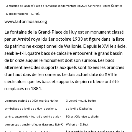
Contact
La fontaine de la Grand’Place de Huy avant son démontage en 2009 (Catherine Péters ©Service
public de Wallonie – D. Pat).
www.laitonmosan.org
La fontaine de la Grand-Place de Huy est un monument classé
par un Arrêté royal du 1er octobre 1933 et figure dans la liste
du patrimoine exceptionnel de Wallonie. Depuis le XVIIe siècle,
semble-t-il, quatre bacs de calcaire entourent le grand bassin
de br onze auquel le monument doit son surnom. Les bacs
alternent avec des supports auxquels sont fixées les branches
d’un haut dais de ferronnerie. Le dais actuel date du XVIIIe
siècle alors que les bacs et supports de pierre bleue ont été
remplacés en 1881.
Le groupe sculpté de 1406, représentation
3. Le cwèrneu, du beffroi
symbolique de la ville de Huy, le donjon au
de la ville (Catherine
centre, entouré de 4 tours d’enceinte et de 4
Péters ©Service public de
personnages emblématiques (Laurence Baty ©
Wallonie – D. Pat).