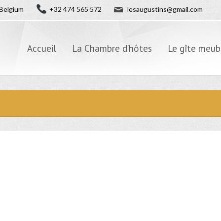
✉
Belgium
+32 474 565 572
lesaugustins@gmail.com
Accueil
La Chambre d’hôtes
Le gîte meub