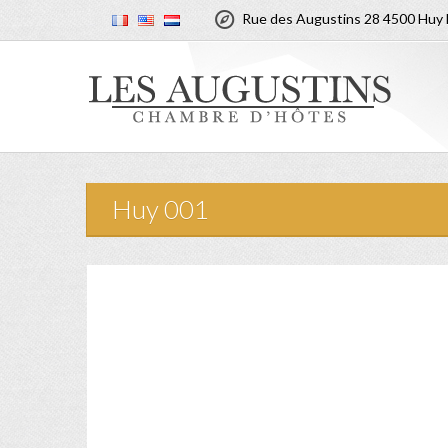

Rue des Augustins 28 4500 Huy 
Huy 001